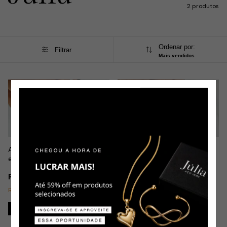
2 produtos
Ordenar por:
Filtrar
Mais vendidos
1
/
10
1
/
8
Anel Infantil Temas Variados
Anel Infantil Personagens em
em Aço Inox
Aço Inox
R$4,00
R$4,00
Restam apenas
2
em estoque!
Comprar
Comprar