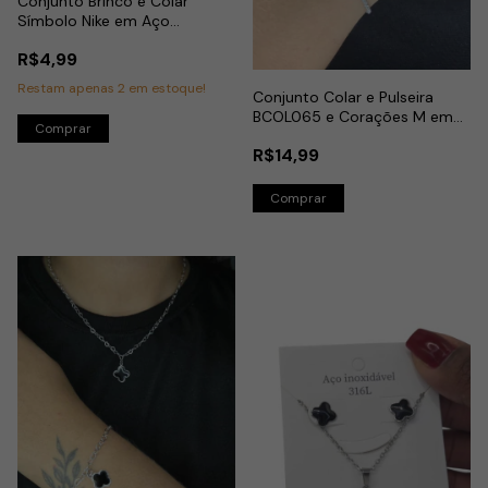
Conjunto Brinco e Colar
Símbolo Nike em Aço
Dourado
R$4,99
Restam apenas
2
em estoque!
Conjunto Colar e Pulseira
BCOL065 e Corações M em
Aço Inox
R$14,99