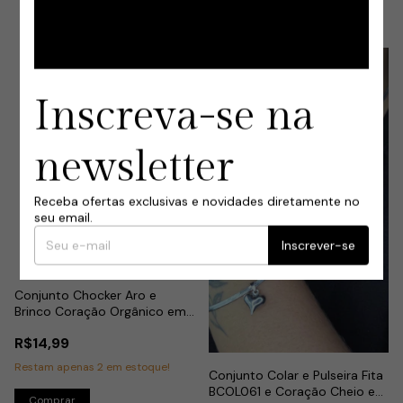
Inscreva-se na
newsletter
Receba ofertas exclusivas e novidades diretamente no
seu email.
Inscrever-se
Conjunto Chocker Aro e
Brinco Coração Orgânico em
Aço Inox
R$14,99
Restam apenas
2
em estoque!
Conjunto Colar e Pulseira Fita
BCOL061 e Coração Cheio e