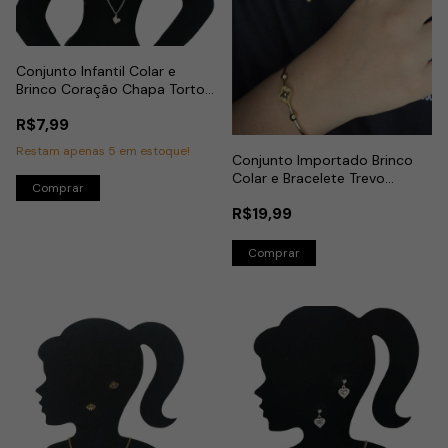
Conjunto Infantil Colar e
Brinco Coração Chapa Torto
em Aço Inox
R$7,99
Restam apenas
5
em estoque!
Conjunto Importado Brinco
Colar e Bracelete Trevo
Detalhado em Aço Dourado
R$19,99