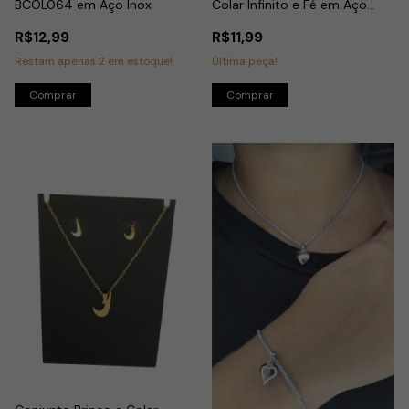
BCOL064 em Aço Inox
Colar Infinito e Fé em Aço
Dourado
R$12,99
R$11,99
Restam apenas
2
em estoque!
Última peça!