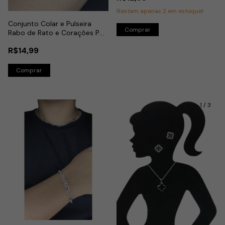
Restam apenas
2
em estoque!
Conjunto Colar e Pulseira
Rabo de Rato e Corações P
em Aço Inox
R$14,99
1
/
3