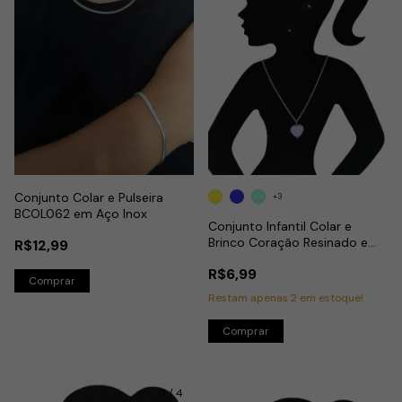
Conjunto Colar e Pulseira
+3
BCOL062 em Aço Inox
Conjunto Infantil Colar e
Brinco Coração Resinado e
R$12,99
Bolinha em Aço Inox
R$6,99
Restam apenas
2
em estoque!
Comprar
1
/
4