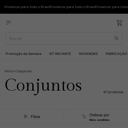
Enviamos para todo o Brasil
Enviamos para todo o Brasil
Enviamos para todo 
Promoção da Semana
KIT INICIANTE
NOVIDADES
FABRICAÇÃO
Início
>
Conjuntos
Conjuntos
67 produtos
Ordenar por:
Filtrar
Mais vendidos