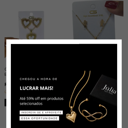
Conjunto Importado Coração
Espetado em Aço Dourado
R$14,99
Última peça!
Conjunto Importado Brinco e
Colar Menina em Aço
Dourado
R$9,99
Restam apenas
2
em estoque!