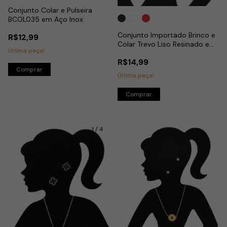
Conjunto Colar e Pulseira
BCOL035 em Aço Inox
Conjunto Importado Brinco e
R$12,99
Colar Trevo Liso Resinado em
Última peça!
Aço Inox
R$14,99
Última peça!
Comprar
1
/
4