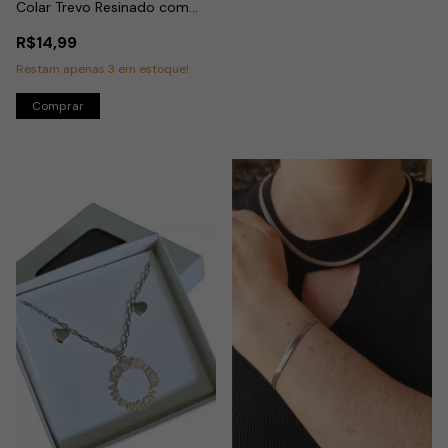
Colar Trevo Resinado com
Pedrinha em Aço Dourado
R$14,99
Restam apenas
3
em estoque!
Comprar