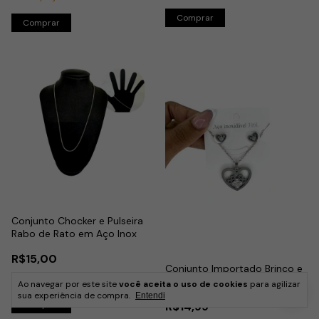
Conjunto Chocker e Pulseira
Rabo de Rato em Aço Inox
R$15,00
Conjunto Importado Brinco e
Restam apenas
3
em estoque!
Colar Coração com Trevo
Ao navegar por este site
você aceita o uso de cookies
para agilizar
Cravejado em Aço Inox
sua experiência de compra.
Entendi
R$14,99