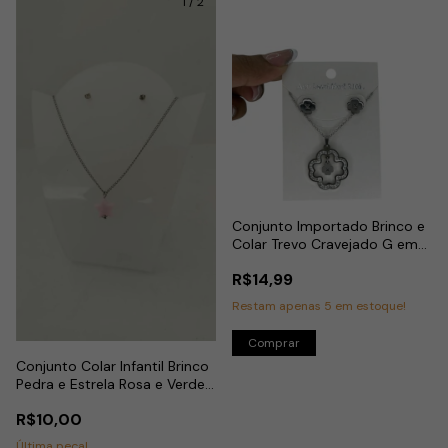
1
/
2
Conjunto Importado Brinco e
Colar Trevo Cravejado G em
Aço Inox
R$14,99
Restam apenas
5
em estoque!
Conjunto Colar Infantil Brinco
Pedra e Estrela Rosa e Verde
em Aço Inox
R$10,00
Última peça!