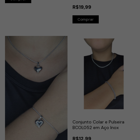
Coração Importado em Aço
R$19,99
Inox
Conjunto Colar e Pulseira
BCOL052 em Aço Inox
R$12,99