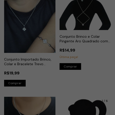
Conjunto Brinco e Colar
Pingente Aro Quadrado com
Zircônia Redonda em Aço
R$14,99
Inox
Última peça!
Conjunto Importado Brinco,
Colar e Bracelete Trevo
Detalhado em Aço Inox
R$19,99
1
/
6