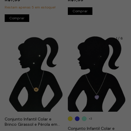
Restam apenas
5
em estoque!
1
/
6
Conjunto Infantil Colar e
+3
Brinco Girassol e Pérola em
Conjunto Infantil Colar e
Aço Inox