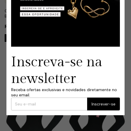
Conjunto Infantil Colar e
+1
Brinco Batata Frita em Aço
Conjunto Infantil Colar e
Inox
Brinco Flor Colorida e Bola em
R$6,99
Aço Inox
R$6,99
Comprar
Inscreva-se na
newsletter
Receba ofertas exclusivas e novidades diretamente no
seu email.
Inscrever-se