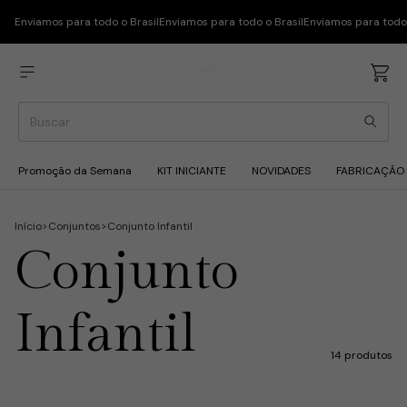
Enviamos para todo o Brasil
Enviamos para todo o Brasil
Enviamos para todo 
Promoção da Semana
KIT INICIANTE
NOVIDADES
FABRICAÇÃO
Início
>
Conjuntos
>
Conjunto Infantil
Conjunto
Infantil
14 produtos