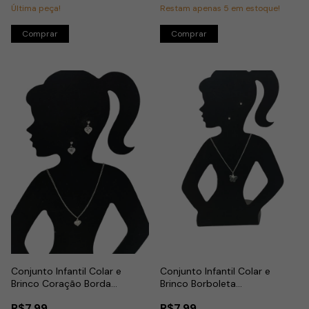
Última peça!
Restam apenas
5
em estoque!
Conjunto Infantil Colar e
Conjunto Infantil Colar e
Brinco Coração Borda
Brinco Borboleta
Detalhada em Aço Inox
Transparente em Aço Inox
R$7,99
R$7,99