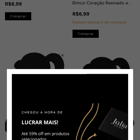
Brinco Coração Resinado e
R$6,99
Bolinha em Aço Inox
R$6,99
Restam apenas
2
em estoque!
Comprar
1
/
4