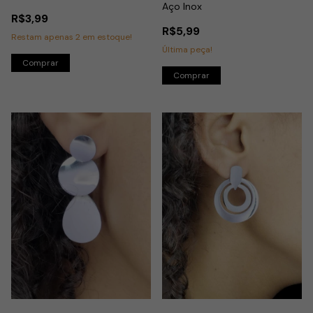
Aço Inox
R$3,99
R$5,99
Restam apenas
2
em estoque!
Última peça!
Comprar
Comprar