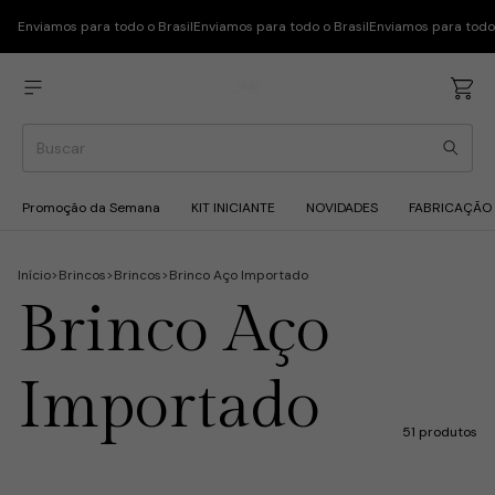
Enviamos para todo o Brasil
Enviamos para todo o Brasil
Enviamos para todo 
Promoção da Semana
KIT INICIANTE
NOVIDADES
FABRICAÇÃO
Início
>
Brincos
>
Brincos
>
Brinco Aço Importado
Brinco Aço
Importado
51 produtos