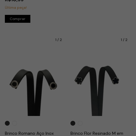
Última peça!
1
/
2
1
/
2
Brinco Romano Aço Inox
Brinco Flor Resinado M em