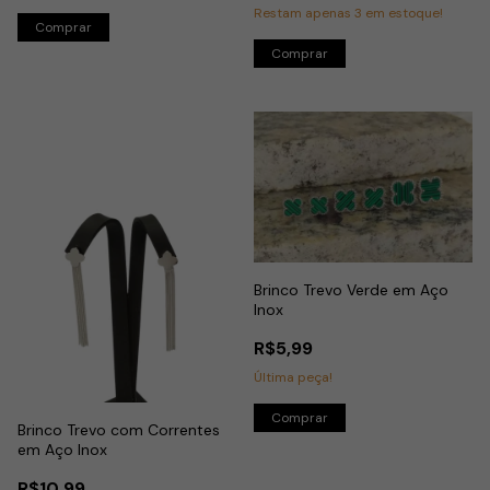
Restam apenas
3
em estoque!
Comprar
Brinco Trevo Verde em Aço
Inox
R$5,99
Última peça!
Comprar
Brinco Trevo com Correntes
em Aço Inox
R$10,99