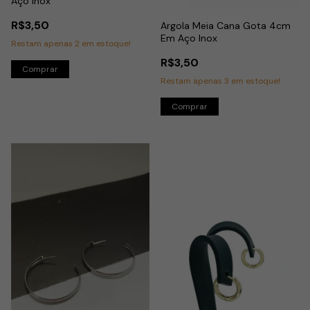
Aço Inox
R$3,50
Argola Meia Cana Gota 4cm
Em Aço Inox
Restam apenas
2
em estoque!
R$3,50
Restam apenas
3
em estoque!