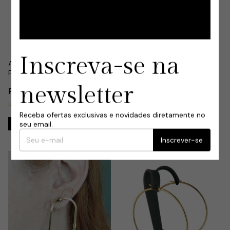
Inscreva-se na
Argolinha Importada Pingente
Argola Importada Coração G
Flor Vazada em Aço Dourado
Encaixe em Aço Dourado
newsletter
R$5,99
R$5,99
Restam apenas
4
em estoque!
Restam apenas
3
em estoque!
Receba ofertas exclusivas e novidades diretamente no
seu email.
Inscrever-se