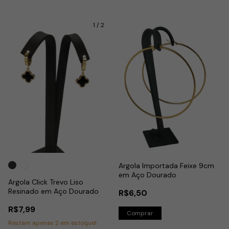
1
/
2
Argola Importada Feixe 9cm
em Aço Dourado
Argola Click Trevo Liso
Resinado em Aço Dourado
R$6,50
R$7,99
Restam apenas
2
em estoque!