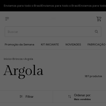
Enviamos para todo o Brasil
Enviamos para todo o Brasil
Enviamos para todo 
Promoção da Semana
KIT INICIANTE
NOVIDADES
FABRICAÇÃO
Início
>
Brincos
>
Argola
Argola
187 produtos
Ordenar por:
Filtrar
Mais vendidos