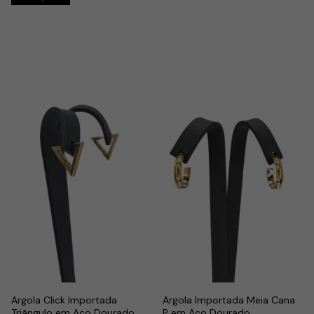
Argola Click Importada
Argola Importada Meia Cana
Triângulo em Aço Dourado
P em Aço Dourado