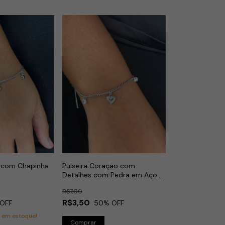
e com Chapinha
Pulseira Coração com
Detalhes com Pedra em Aço
Inox
R$7,00
R$3,50
OFF
50
% OFF
3
em estoque!