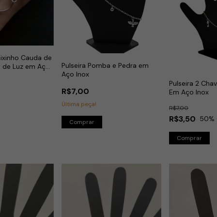
eixinho Cauda de
Pulseira Pomba e Pedra em
o de Luz em Aço
Aço Inox
Pulseira 2 Cha
R$7,00
Em Aço Inox
Última peça!
R$7,00
R$3,50
50
% 