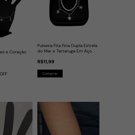
Pulseira Fita Fina Dupla Estrela
do Mar e Tartaruga Em Aço
ves e Coração
Inox
R$11,99
OFF