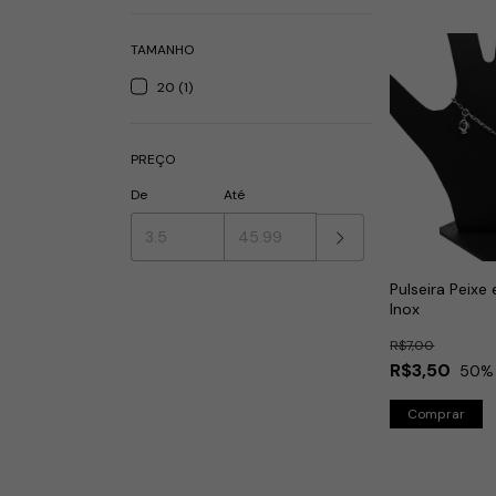
TAMANHO
20 (1)
PREÇO
De
Até
Pulseira Peixe
Inox
R$7,00
R$3,50
50
%