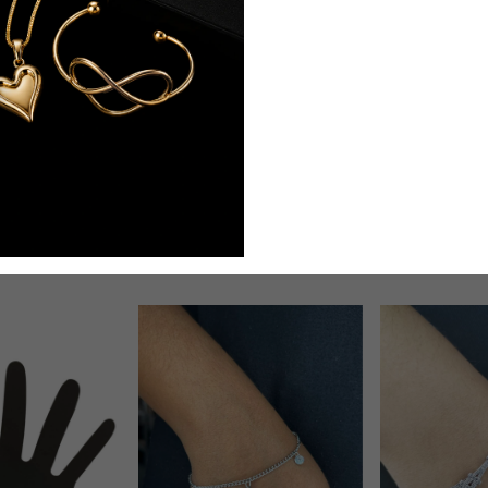
Pedra em Aço 
R$7,00
R$3,50
50
% 
ado e Pedra em
Pulseira Infantil Placa Coração
em Aço Inox
R$7,00
 OFF