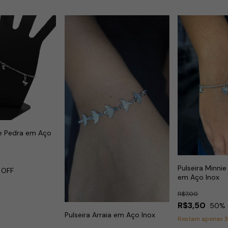
 e Pedra em Aço
Pulseira Minni
 OFF
em Aço Inox
R$7,00
R$3,50
50
% 
Pulseira Arraia em Aço Inox
Restam apenas