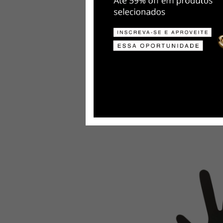
Pulseira Cade
Aço Inox
R$7,00
R$3,50
50
%
Última peça!