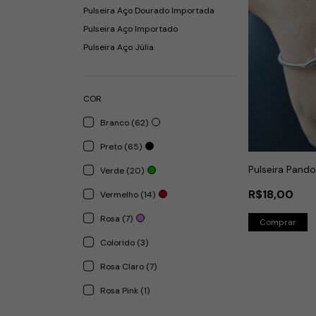
Pulseira Aço Dourado Importada
Pulseira Aço Importado
Pulseira Aço Júlia
COR
Branco (62)
Preto (65)
Pulseira Pand
Verde (20)
R$18,00
Vermelho (14)
Rosa (7)
Comprar
Colorido (3)
Rosa Claro (7)
Rosa Pink (1)