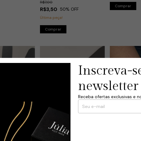
R$7,00
R$3,50
50
% OFF
Última peça!
Inscreva-s
newsletter
Receba ofertas exclusivas e n
Pulseira Cora