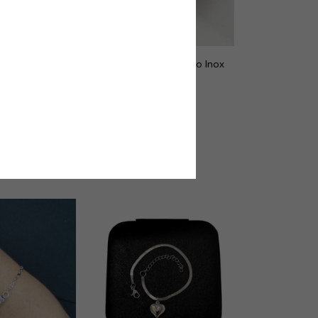
Inox
OFF
Pulseira Tubinho em Aço Inox
R$8,50