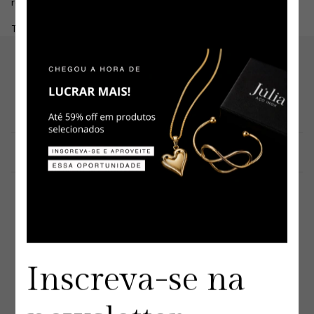
revendedores em todo o Brasil.
Transformamos joias em oportunidades.
Nossa marca tem uma tradição que é transmitida há 3
gerações. Isso nos permite garantir e oferecer a mais alta
qualidade em nossos produtos.
Informações
Nossas Lojas Físicas
Centro - RJ
Rua da Alfândega, 349
Sr dos Passos, 159
Madureira
Inscreva-se na
Mercadão de Madureira
Av. Ministro Edgar Romero, 239 - Galeria E Loja 104/106