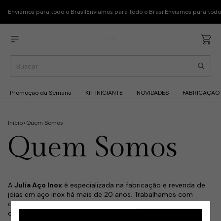
Enviamos para todo o Brasil
Enviamos para todo o Brasil
Enviamos para todo 
Promoção da Semana
KIT INICIANTE
NOVIDADES
FABRICAÇÃO
Início
>
Quem Somos
Quem Somos
A
Julia Aço Inox
é especializada na fabricação e revenda de
joias em aço inox há mais de 20 anos. Trabalhamos com
design próprio, aço puro e preço de fábrica, oferecendo
qualidade, durabilidade e alta lucratividade para milhares de