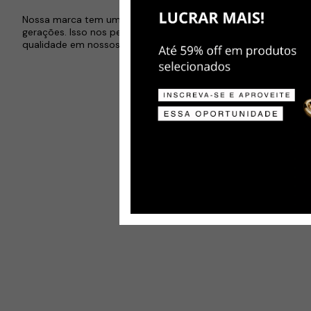
Nossa marca tem uma tradição que é transmitida há 3
gerações. Isso nos permite garantir e oferecer a mais alta
qualidade em nossos produtos.