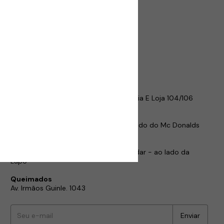
Nossas Lojas Físicas
Centro - RJ
Rua da Alfândega, 349
Sr dos Passos, 159
Madureira
Mercadão de Madureira
Av. Ministro Edgar Romero, 239 - Galeria E Loja 104/106
Calçadão de Madureira
Av. Ministro Edgar Romero, 97B - Ao Lado do Mc Donalds
Polo 1 de Madureira
Estrada do Portela, 99 - Lj 149 - 1° Andar - ao lado da
Lupo
Queimados
Av. Irmãos Guinle. 1043