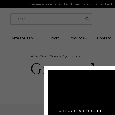
Enviamos para todo o Brasil
Enviamos para todo o Brasil
En
Categorias
Início
Produtos
Contato
Início
>
Colar
>
Gravata Aço Importado
Gravata Aço