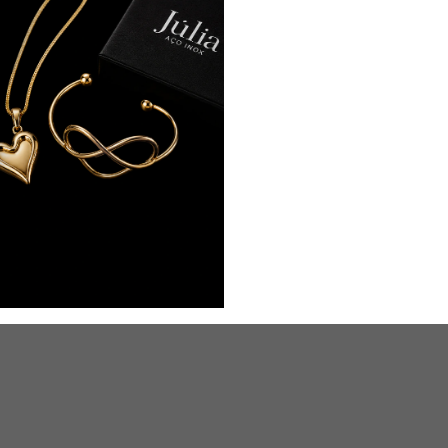
Informações
Início
Produtos
Contato
Como Comprar
Perguntas Frequentes
Quem Somos
Garantia
Trocas e Devoluções
Como Rastrear a Compra