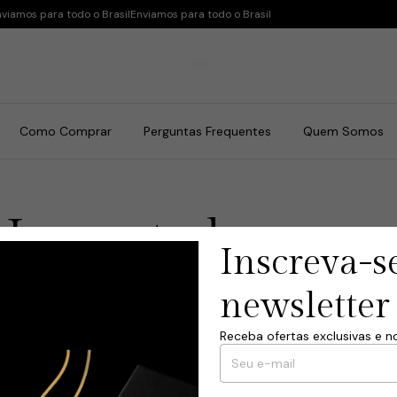
viamos para todo o Brasil
Enviamos para todo o Brasil
Como Comprar
Perguntas Frequentes
Quem Somos
 Importado
Inscreva-s
newsletter
Em breve
Receba ofertas exclusivas e n