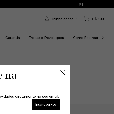
Minha conta
R$0,00
Garantia
Trocas e Devoluções
Como Rastrear a Comp
e na
ovidades diretamente no seu email.
Inscrever-se