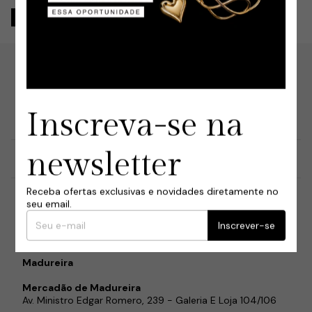
Nossa marca tem uma tradição que é transmitida há 3
gerações. Isso nos permite garantir e oferecer a mais alta
Inscreva-se na
qualidade em nossos produtos.
newsletter
Informações
Nossas Lojas Físicas
Receba ofertas exclusivas e novidades diretamente no
seu email.
Centro - RJ
Rua da Alfândega, 349
Inscrever-se
Sr dos Passos, 159
Madureira
Mercadão de Madureira
Av. Ministro Edgar Romero, 239 - Galeria E Loja 104/106