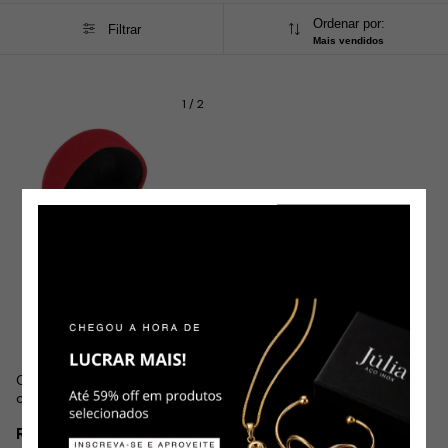
Ordenar por:
Filtrar
Mais vendidos
1
/
2
Caixinha de Anel Coração
com Detalhes Vermelha em
Veludo
R$5,99