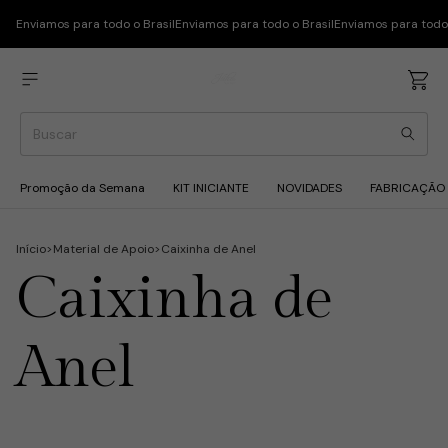
Enviamos para todo o Brasil
Enviamos para todo o Brasil
Enviamos para todo 
Promoção da Semana
KIT INICIANTE
NOVIDADES
FABRICAÇÃO
Início
>
Material de Apoio
>
Caixinha de Anel
Caixinha de
Anel